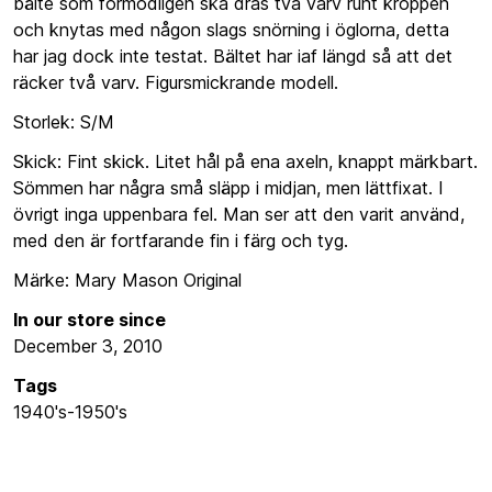
bälte som förmodligen ska dras två varv runt kroppen
och knytas med någon slags snörning i öglorna, detta
har jag dock inte testat. Bältet har iaf längd så att det
räcker två varv. Figursmickrande modell.
Storlek: S/M
Skick: Fint skick. Litet hål på ena axeln, knappt märkbart.
Sömmen har några små släpp i midjan, men lättfixat. I
övrigt inga uppenbara fel. Man ser att den varit använd,
med den är fortfarande fin i färg och tyg.
Märke: Mary Mason Original
In our store since
December 3, 2010
Tags
1940's-1950's